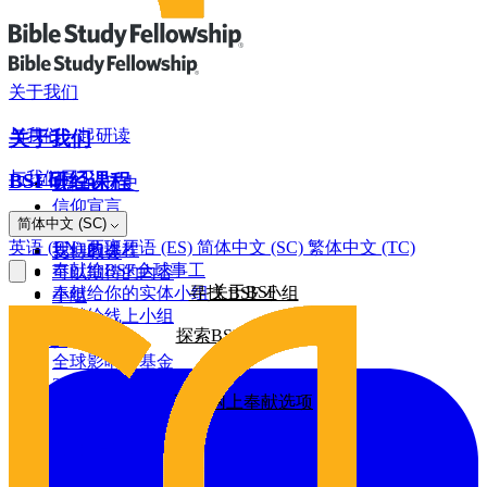
关于我们
与我们一起研读
关于我们
与我们同工
BSF研经课程
我们的历史
信仰宣言
网上奉献
简体中文 (SC)
罗马书
董事会
英语 (EN)
西班牙语 (ES)
简体中文 (SC)
繁体中文 (TC)
我们的课程
支持教会
奉献给BSF全球事工
可以期待的内容
关于BSF
奉献给你的实体小组
寻找 BSF 小组
小组
奉献给线上小组
探索BSF研经课程
全球影响力
建筑基金
全球影响力基金
2026/25年影响力报告
更多网上奉献选项
2025/24年影响力报告
2024/23年影响力报告
其他奉献方式
2022年影响力报告