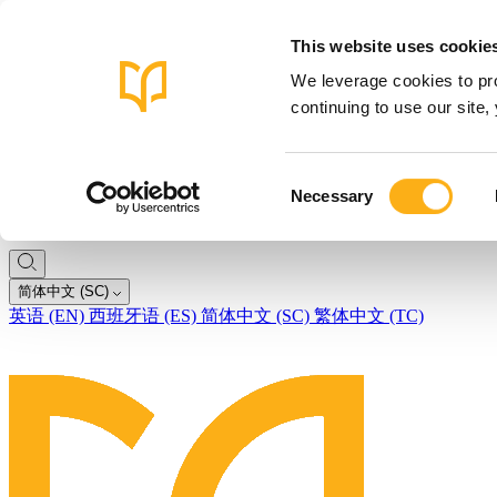
This website uses cookie
We leverage cookies to pro
continuing to use our site
Consent
Necessary
Selection
简体中文 (SC)
英语 (EN)
西班牙语 (ES)
简体中文 (SC)
繁体中文 (TC)