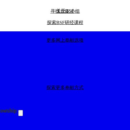
关于BSF
寻找 BSF 小组
探索BSF研经课程
更多网上奉献选项
探索我们的全球影响力
探索更多奉献方式
探索我们的BSF博客