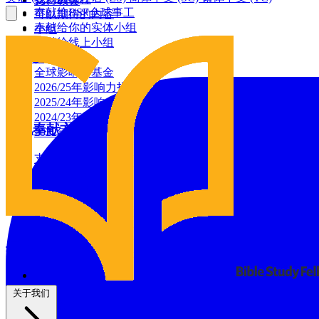
支持教会
奉献给BSF全球事工
可以期待的内容
奉献给你的实体小组
小组
奉献给线上小组
全球影响力
建筑基金
全球影响力基金
2026/25年影响力报告
2025/24年影响力报告
2024/23年影响力报告
其他奉献方式
2022年影响力报告
支票奉献
增值证券捐赠
资源
通过IRA捐赠
BSF博客
祷告日历
与我们同工
祷告
义工
关于我们
支持教会