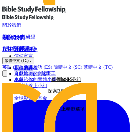
關於我們
與我們一起研經
關於我們
與我們同工
BSF研經課程
我們的歷史
信仰宣言
網上奉獻
繁體中文 (TC)
羅馬書
董事會
英語 (EN)
西班牙語 (ES)
簡體中文 (SC)
繁體中文 (TC)
我們的課程
支持教會
奉獻給BSF全球事工
可以期待的內容
關於BSF
奉獻給你的實體小組
尋找 BSF 小組
小組
奉獻給線上小組
探索BSF研經課程
全球影響力
建設基金
全球影響力基金
2026/25年影響力報告
更多網上奉獻選項
2025/24年影響力報告
2024/23年影響力報告
其他奉獻方式
2022年影響力報告