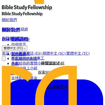
關於我們
與我們一起研經
關於我們
與我們同工
BSF研經課程
我們的歷史
信仰宣言
網上奉獻
繁體中文 (TC)
羅馬書
董事會
英語 (EN)
西班牙語 (ES)
簡體中文 (SC)
繁體中文 (TC)
我們的課程
支持教會
奉獻給BSF全球事工
可以期待的內容
關於BSF
奉獻給你的實體小組
尋找 BSF 小組
小組
奉獻給線上小組
探索BSF研經課程
全球影響力
建設基金
全球影響力基金
2026/25年影響力報告
更多網上奉獻選項
2025/24年影響力報告
2024/23年影響力報告
其他奉獻方式
2022年影響力報告