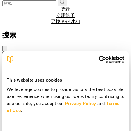
登录
立即给予
寻找 BSF 小组
搜索
正在寻找...
开始输入搜索内容……
This website uses cookies
未找到结果。请尝试其他搜索词。
We leverage cookies to provide visitors the best possible
user experience when using our website. By continuing to
use our site, you accept our
Privacy Policy
and
Terms
of Use
.
Consent