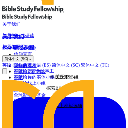
关于我们
与我们一起研读
关于我们
与我们同工
BSF研经课程
我们的历史
信仰宣言
网上奉献
简体中文 (SC)
罗马书
董事会
英语 (EN)
西班牙语 (ES)
简体中文 (SC)
繁体中文 (TC)
我们的课程
支持教会
奉献给BSF全球事工
可以期待的内容
关于BSF
奉献给你的实体小组
寻找 BSF 小组
小组
奉献给线上小组
探索BSF研经课程
全球影响力
建筑基金
全球影响力基金
2026/25年影响力报告
更多网上奉献选项
2025/24年影响力报告
2024/23年影响力报告
其他奉献方式
2022年影响力报告