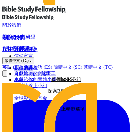
關於我們
與我們一起研經
關於我們
與我們同工
BSF研經課程
我們的歷史
信仰宣言
網上奉獻
繁體中文 (TC)
羅馬書
董事會
英語 (EN)
西班牙語 (ES)
簡體中文 (SC)
繁體中文 (TC)
我們的課程
支持教會
奉獻給BSF全球事工
可以期待的內容
關於BSF
奉獻給你的實體小組
尋找 BSF 小組
小組
奉獻給線上小組
探索BSF研經課程
全球影響力
建設基金
全球影響力基金
2026/25年影響力報告
更多網上奉獻選項
2025/24年影響力報告
2024/23年影響力報告
其他奉獻方式
2022年影響力報告