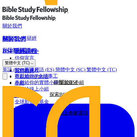
關於我們
與我們一起研經
關於我們
與我們同工
BSF研經課程
我們的歷史
信仰宣言
網上奉獻
繁體中文 (TC)
羅馬書
董事會
英語 (EN)
西班牙語 (ES)
簡體中文 (SC)
繁體中文 (TC)
我們的課程
支持教會
奉獻給BSF全球事工
可以期待的內容
關於BSF
奉獻給你的實體小組
尋找 BSF 小組
小組
奉獻給線上小組
探索BSF研經課程
全球影響力
建設基金
全球影響力基金
2026/25年影響力報告
更多網上奉獻選項
2025/24年影響力報告
2024/23年影響力報告
其他奉獻方式
2022年影響力報告