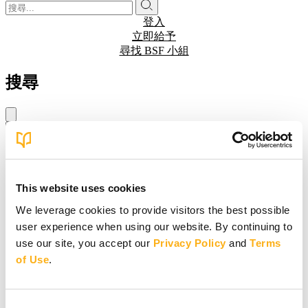
登入
立即給予
尋找 BSF 小組
搜尋
正在尋找...
開始輸入搜尋內容…
This website uses cookies
未找到結果。請嘗試其他搜尋字詞。
We leverage cookies to provide visitors the best possible
user experience when using our website. By continuing to
use our site, you accept our
Privacy Policy
and
Terms
of Use
.
Consent